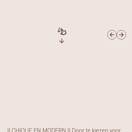
swipe_down
arrow_back
arrow_forward
arrow_downward
|| CHIQUE EN MODERN || Door te kiezen voor