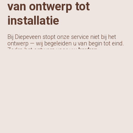
van ontwerp tot
installatie
Bij Diepeveen stopt onze service niet bij het
ontwerp — wij begeleiden u van begin tot eind.
Zodra het ontwerp voor uw
keuken
Sliedrecht
is goedgekeurd, plannen we de
productie en levering in en zorgen we voor een
strakke planning zodat alles soepel verloopt.
Onze vakbekwame monteurs zorgen voor een
professionele installatie, waarbij elk detail
nauwkeurig wordt gecontroleerd. Van het
waterpas zetten van kastjes tot het aansluiten
van apparatuur, wij zorgen dat uw keuken
perfect functioneert vanaf de eerste dag.
Tijdens het proces houden we u continu op de
hoogte van de voortgang zodat u precies weet
wat u kunt verwachten. Hierbij staat