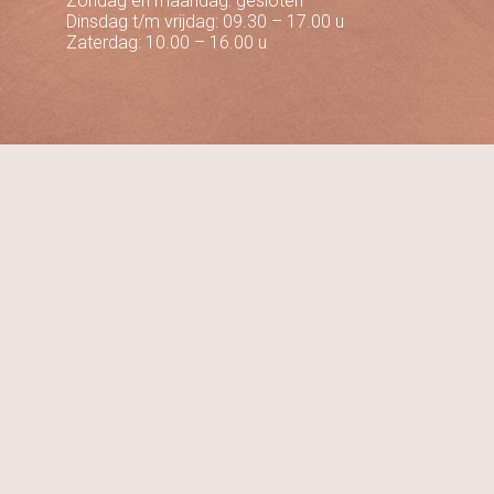
Zondag en maandag: gesloten
Dinsdag t/m vrijdag: 09.30 – 17.00 u
Zaterdag: 10.00 – 16.00 u
Volg ons op social media
9.7
Bekijk onze reviews