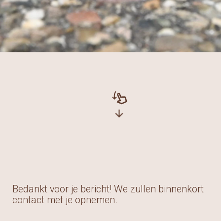
swipe_down
arrow_downward
Bedankt voor je bericht! We zullen binnenkort
contact met je opnemen.