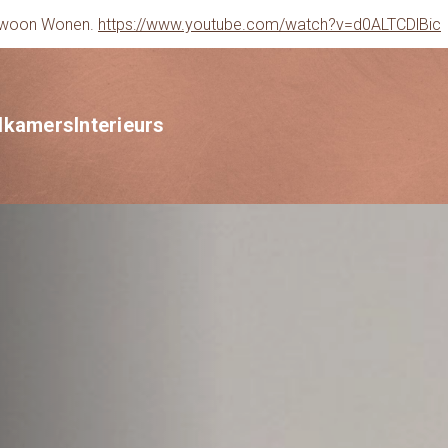
gewoon Wonen.
https://www.youtube.com/watch?v=d0ALTCDlBic
dkamers
Interieurs