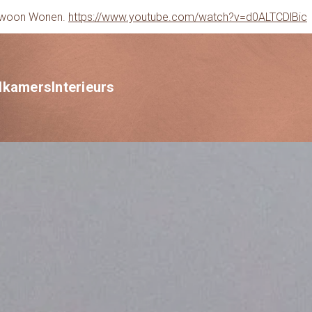
gewoon Wonen.
https://www.youtube.com/watch?v=d0ALTCDlBic
dkamers
Interieurs