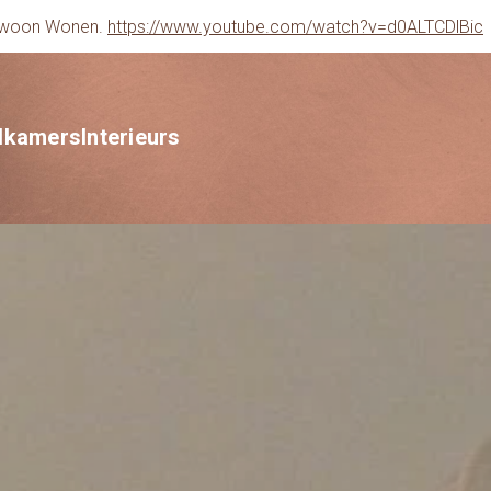
gewoon Wonen.
https://www.youtube.com/watch?v=d0ALTCDlBic
dkamers
Interieurs