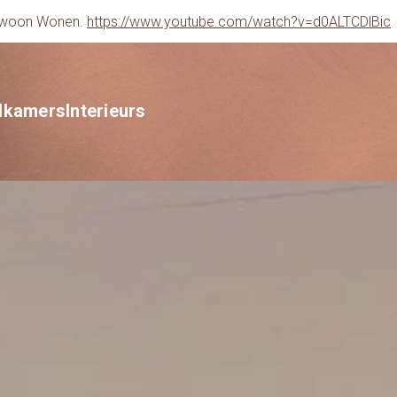
gewoon Wonen.
https://www.youtube.com/watch?v=d0ALTCDlBic
dkamers
Interieurs