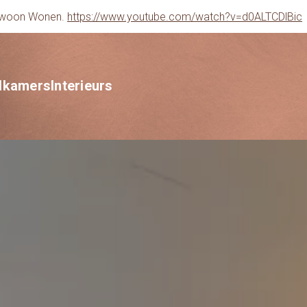
gewoon Wonen.
https://www.youtube.com/watch?v=d0ALTCDlBic
dkamers
Interieurs