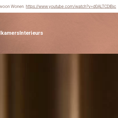
gewoon Wonen.
https://www.youtube.com/watch?v=d0ALTCDlBic
dkamers
Interieurs