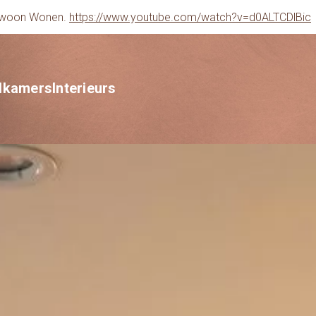
gewoon Wonen.
https://www.youtube.com/watch?v=d0ALTCDlBic
dkamers
Interieurs