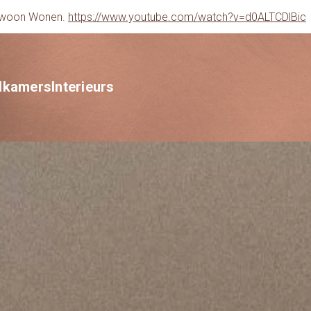
gewoon Wonen.
https://www.youtube.com/watch?v=d0ALTCDlBic
dkamers
Interieurs