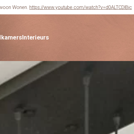
gewoon Wonen.
https://www.youtube.com/watch?v=d0ALTCDlBic
dkamers
Interieurs