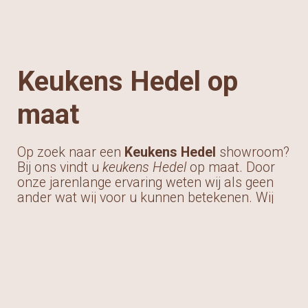
Keukens Hedel op
maat
Op zoek naar een
Keukens Hedel
showroom?
Bij ons vindt u
keukens Hedel
op maat. Door
onze jarenlange ervaring weten wij als geen
ander wat wij voor u kunnen betekenen. Wij
gaan graag met u in gesprek en leiden u graag
rond in onze showroom. Samen met u nemen
wij uw wensen door en zo maken wij een
uniek en een ontwerp op maat van de keuken
die u wenst. Wij vinden persoonlijk contact erg
belangrijk met onze klanten. Daarom houden
wij de lijnen kort om u nog beter van dienst te