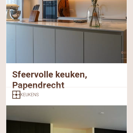
Sfeervolle keuken,
Papendrecht
KEUKENS