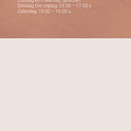
Zondag en maandag: gesloten
Dinsdag t/m vrijdag: 09.30 – 17.00 u
Zaterdag: 10.00 – 16.00 u
Volg ons op social media
9.7
Bekijk onze reviews