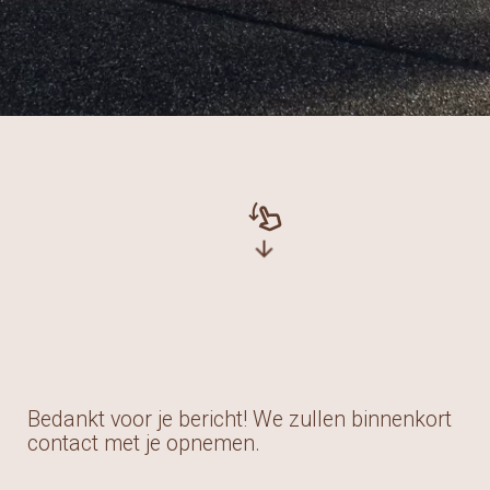
swipe_down
arrow_downward
Bedankt voor je bericht! We zullen binnenkort
contact met je opnemen.